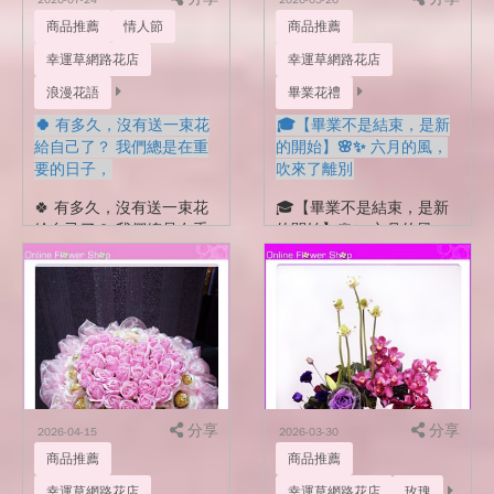
商品推薦
情人節
商品推薦
幸運草網路花店
幸運草網路花店
浪漫花語
畢業花禮
🍀 有多久，沒有送一束花
🎓【畢業不是結束，是新
給自己了？ 我們總是在重
的開始】🌸✨ 六月的風，
要的日子，
吹來了離別
🍀 有多久，沒有送一束花
🎓【畢業不是結束，是新
給自己了？ 我們總是在重
的開始】🌸✨ 六月的風，
要的日子，為別人準備驚
吹來了離別，也吹來了新
喜。 生日、紀念日、畢
的期待🍃 那些一起熬夜、
業、開幕…… 卻很少因為
一起笑鬧的日子 都將變成
一句「今天辛苦了。」而
青春裡最珍貴的回憶💛 畢
送自己一束花。 其實...
業，不只是說再見 更是帶
著勇氣，走向下一段旅程...
分享
分享
2026-04-15
2026-03-30
商品推薦
商品推薦
幸運草網路花店
幸運草網路花店
玫瑰