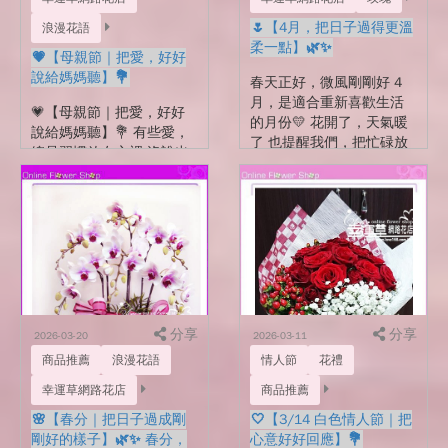
🌷【4月，把日子過得更溫
浪漫花語
柔一點】🌿✨
💗【母親節｜把愛，好好
說給媽媽聽】💐
春天正好，微風剛剛好 4
月，是適合重新喜歡生活
💗【母親節｜把愛，好好
的月份💛 花開了，天氣暖
說給媽媽聽】💐 有些愛，
了 也提醒我們，把忙碌放
總是習慣放在心裡 沒說出
慢一點 好好感受日常的美
口，卻一直都在🌷 這一
好🌸 不論是為生活添點色
天，想為媽媽準備一點不
彩 還是拜拜祈福、整理心
一樣的溫柔 一束花，不只
情 一束花，都是最剛...
是禮物 是謝謝她的付出、
陪伴與不求回報💛 ...
分享
分享
2026-03-20
2026-03-11
商品推薦
浪漫花語
情人節
花禮
幸運草網路花店
商品推薦
🌸【春分｜把日子過成剛
🤍【3/14 白色情人節｜把
剛好的樣子】🌿✨ 春分，
心意好好回應】💐