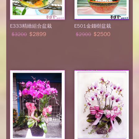
E333精緻組合盆栽
E501金錢樹盆栽
$2899
$2500
$3200
$2900