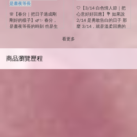
是晝夜等長
🤍【3/14 白色情人節｜把
🌸【春分｜把日子過成剛
心意好好回應】💐 如果說
剛好的樣子】🌿✨ 春分，
2/14 是勇敢告白的日子 那
是晝夜等長的時刻 也是生
麼 3/14，就是溫柔回應的
活回到平衡的開始☀️🌙 天
時刻✨ 也許是一句「我也
氣漸暖、花慢慢盛開 一切
喜歡你」 也許是一束花，
看更多
都在悄悄變好🍃 這個時
輕輕說聲謝謝�...
節，很適合為生活添一點
儀式...
商品瀏覽歷程