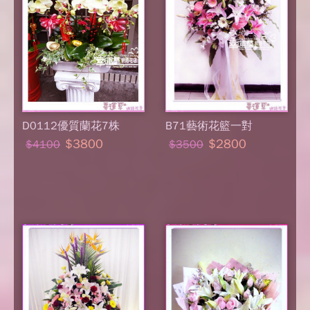
D0112優質蘭花7株
B71藝術花籃一對
$3800
$2800
$4100
$3500